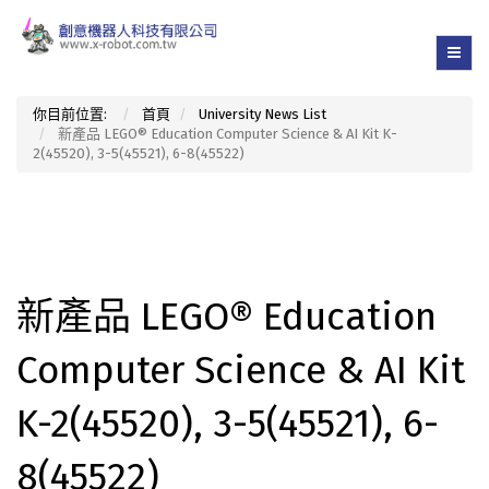
你目前位置:
首頁
University News List
新產品 LEGO® Education Computer Science & AI Kit K-
2(45520), 3-5(45521), 6-8(45522)
新產品 LEGO® Education
Computer Science & AI Kit
K-2(45520), 3-5(45521), 6-
8(45522)